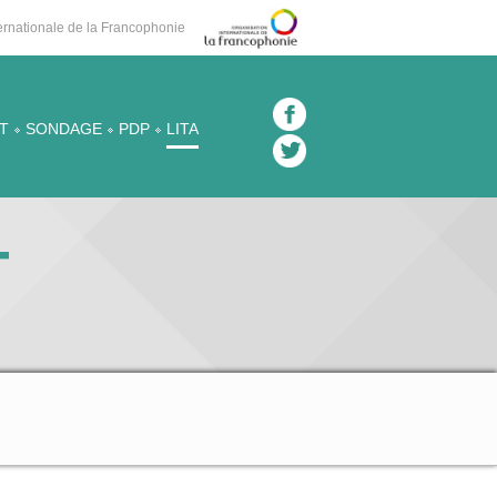
nternationale de la Francophonie
T
SONDAGE
PDP
LITA
T