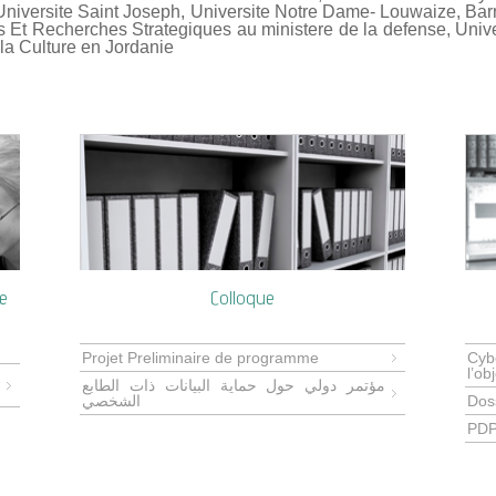
l'Universite Saint Joseph, Universite Notre Dame- Louwaize, Ba
 Et Recherches Strategiques au ministere de la defense, Univ
la Culture en Jordanie
e
Colloque
Projet Preliminaire de programme
Cyb
l’ob
مؤتمر دولي حول حماية البيانات ذات الطابع
الشخصي
Dos
PDP