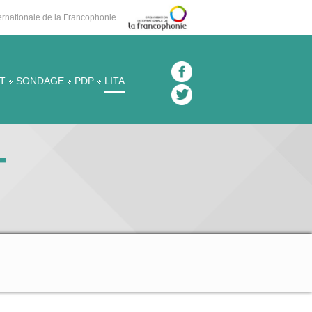
nternationale de la Francophonie
T
SONDAGE
PDP
LITA
T