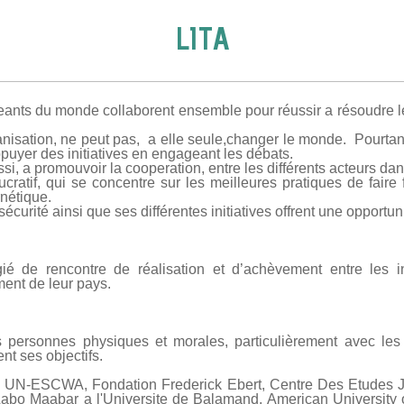
LITA
eants du monde collaborent ensemble pour réussir a résoudre 
sation, ne peut pas, a elle seule,changer le monde. Pourtant, el
appuyer des initiatives en engageant les débats.
ssi, a promouvoir la cooperation, entre les différents acteurs dan
cratif, qui se concentre sur les meilleures pratiques de faire 
nétique.
écurité ainsi que ses différentes initiatives offrent une opportuni
égié de rencontre de réalisation et d’achèvement entre les
ment de leur pays.
s personnes physiques et morales, particulièrement avec les
nt ses objectifs.
 UN-ESCWA, Fondation Frederick Ebert, Centre Des Etudes Jud
 Labo Maabar a l'Universite de Balamand, American University